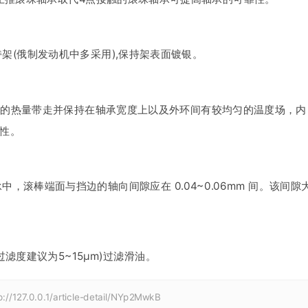
架(俄制发动机中多采用),保持架表面镀银。
承的热量带走并保持在轴承宽度上以及外环间有较均匀的温度场，内
靠性。
，滚棒端面与挡边的轴向间隙应在 0.04~0.06mm 间。该间隙
滤度建议为5~15μm)过滤滑油。
p://127.0.0.1/article-detail/NYp2MwkB