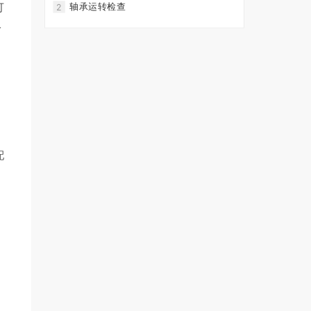
可
轴承运转检查
2
给
配
超