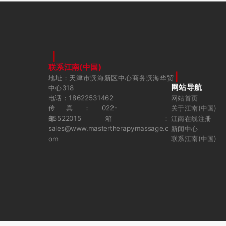
联系江南(中国)
地址：天津市滨海新区中心商务滨海华贸
网站导航
中心318
电话：18622531462
网站首页
传真：022-
关于江南(中国)
65522015
邮箱：
江南在线注册
sales@www.mastertherapymassage.c
新闻中心
om
联系江南(中国)