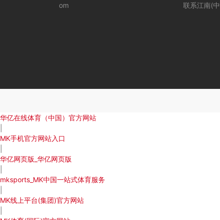
om
联系江南(中
Copyright @ 江南在线注册
华亿在线体育（中国）官方网站
|
MK手机官方网站入口
|
华亿网页版_华亿网页版
|
mksports_MK中国一站式体育服务
|
MK线上平台(集团)官方网站
|