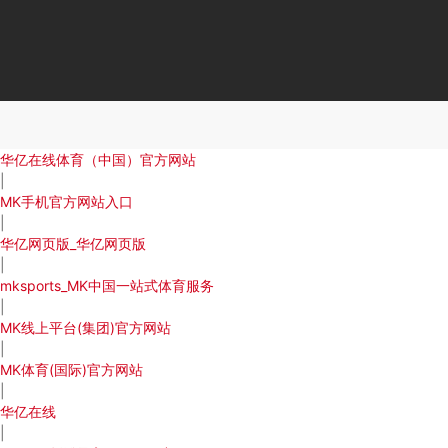
Copyright @ 江南在线注册
华亿在线体育（中国）官方网站
|
MK手机官方网站入口
|
华亿网页版_华亿网页版
|
mksports_MK中国一站式体育服务
|
MK线上平台(集团)官方网站
|
MK体育(国际)官方网站
|
华亿在线
|