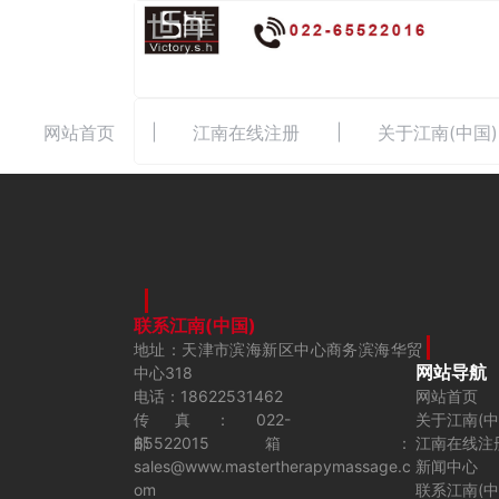
网站首页
江南在线注册
关于江南(中国)
联系江南(中国)
地址：天津市滨海新区中心商务滨海华贸
网站导航
中心318
电话：18622531462
网站首页
传真：022-
关于江南(中
65522015
邮箱：
江南在线注
sales@www.mastertherapymassage.c
新闻中心
om
联系江南(中